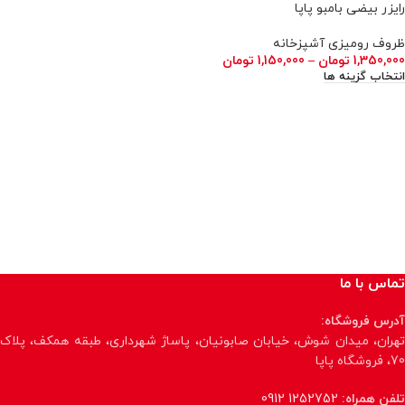
رایزر بیضی بامبو پاپا
ظروف رومیزی آشپزخانه
1,350,000
تومان
–
1,150,000
تومان
انتخاب گزینه ها
تماس با ما
آدرس فروشگاه:
تهران، میدان شوش، خیابان صابونیان، پاساژ شهرداری، طبقه همکف، پلاک
70، فروشگاه پاپا
تلفن همراه:
1252752 0912