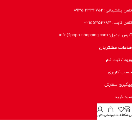
تلفن پشتیبانی:
2332752 0935
تلفن ثابت:
02155354683
آدرس ایمیل:
info@papa-shopping.com
خدمات مشتریان
ورود / ثبت نام
حساب کاربری
پیگیری سفارش
سبد خرید
تسویه حساب
روشگاه
علاقه مندی
سبد خرید
حساب کاربری من
قوانین و مقررات