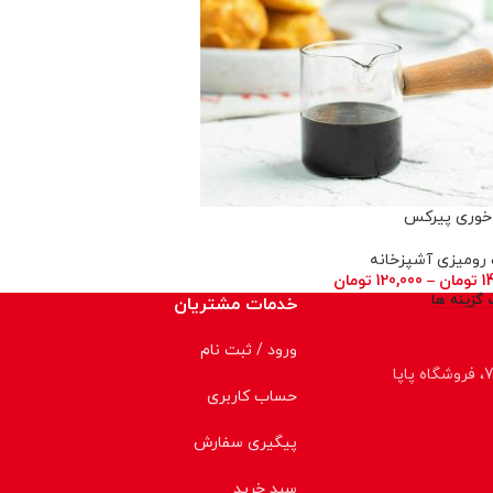
وری پیرکس
رومیزی آشپزخانه
1
تومان
–
120,000
تومان
 گزینه ها
خدمات مشتریان
ورود / ثبت نام
حساب کاربری
پیگیری سفارش
سبد خرید