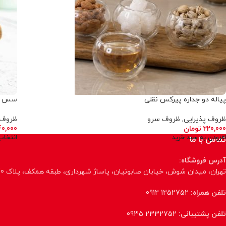
پیاله دو جداره پیرکس نقلی
سس خ
ظروف پذیرایی
,
ظروف سرو
ظروف 
220,000
تومان
40,000
افزودن به سبد خرید
انتخاب
تماس با ما
آدرس فروشگاه:
تهران، میدان شوش، خیابان صابونیان، پاساژ شهرداری، طبقه همکف، پلاک 70، فروشگاه پاپا
تلفن همراه:
1252752 0912
تلفن پشتیبانی:
2332752 0935