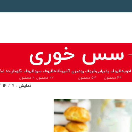
سس خوری
ادویه
ظروف پذیرایی
ظروف رومیزی آشپزخانه
ظروف سرو
ظروف نگهدارنده غذا
49 محصول
53 محصول
22 محصول
2 محصول
نمایش
9
12