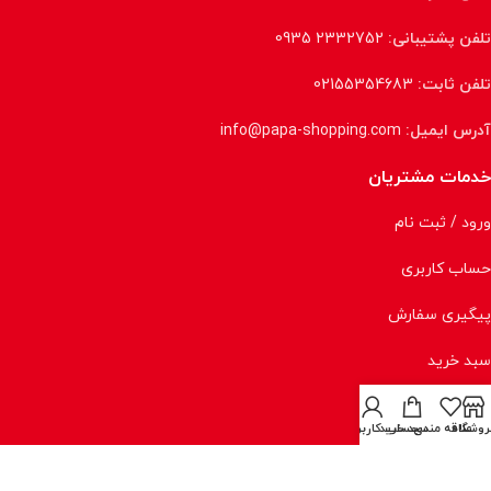
تلفن پشتیبانی:
2332752 0935
تلفن ثابت:
02155354683
آدرس ایمیل:
info@papa-shopping.com
خدمات مشتریان
ورود / ثبت نام
حساب کاربری
پیگیری سفارش
سبد خرید
تسویه حساب
روشگاه
علاقه مندی
سبد خرید
حساب کاربری من
قوانین و مقررات