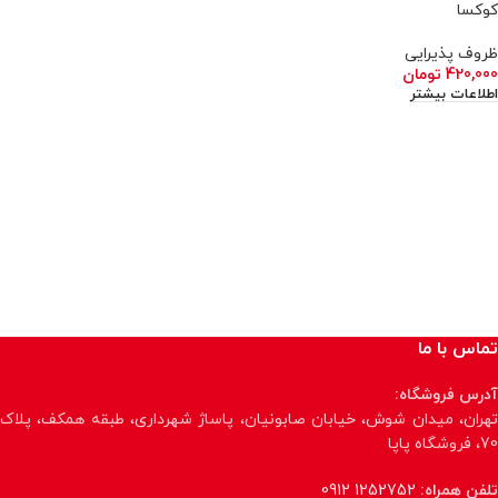
کوکسا
ظروف پذیرایی
420,000
تومان
اطلاعات بیشتر
تماس با ما
آدرس فروشگاه:
تهران، میدان شوش، خیابان صابونیان، پاساژ شهرداری، طبقه همکف، پلاک
70، فروشگاه پاپا
تلفن همراه:
1252752 0912