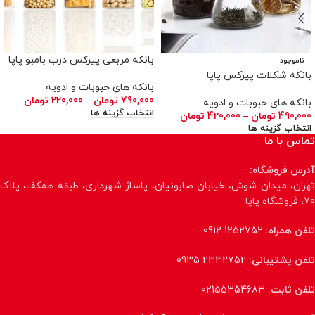
بانکه مربعی پیرکس درب بامبو پاپا
ناموجود
بانکه شکلات پیرکس پاپا
بانکه های حبوبات و ادویه
790,000
تومان
–
220,000
تومان
بانکه های حبوبات و ادویه
انتخاب گزینه ها
490,000
تومان
–
420,000
تومان
انتخاب گزینه ها
تماس با ما
آدرس فروشگاه:
تهران، میدان شوش، خیابان صابونیان، پاساژ شهرداری، طبقه همکف، پلاک
70، فروشگاه پاپا
تلفن همراه:
1252752 0912
تلفن پشتیبانی:
2332752 0935
تلفن ثابت:
02155354683