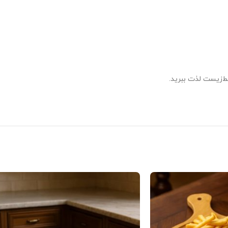
یط‌زیست لذت ببرید.