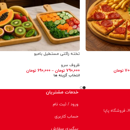
تخته راکتی مستطیل بامبو
ظروف سرو
70
تومان
790,000
تومان
–
690,000
تومان
انتخاب گزینه ها
خدمات مشتریان
ورود / ثبت نام
حساب کاربری
پیگیری سفارش