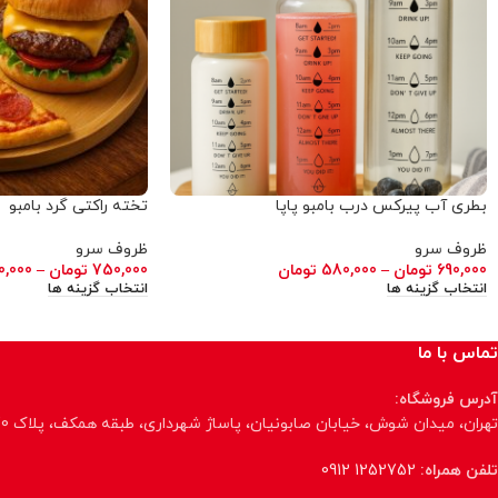
بطری آب پیرکس درب بامبو پاپا
تخته راکتی گرد بامبو
ظروف سرو
ظروف سرو
690,000
تومان
–
580,000
تومان
750,000
تومان
–
0,000
انتخاب گزینه ها
انتخاب گزینه ها
تماس با ما
آدرس فروشگاه:
تهران، میدان شوش، خیابان صابونیان، پاساژ شهرداری، طبقه همکف، پلاک 70، فروشگاه پاپا
تلفن همراه:
1252752 0912