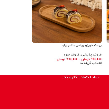
رولت خوری بیضی بامبو پاپا
سوپ خوری پیرکس پ
ظروف پذیرایی
,
ظروف سرو
ظروف سرو
990,000
تومان
–
790,000
تومان
790,000
تومان
–
00
انتخاب گزینه ها
انتخاب گزینه ها
نماد اعتماد الکترونیک