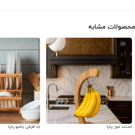
محصولات مشابه
استند موز پاپا
جا ظرفی بامبو پاپا