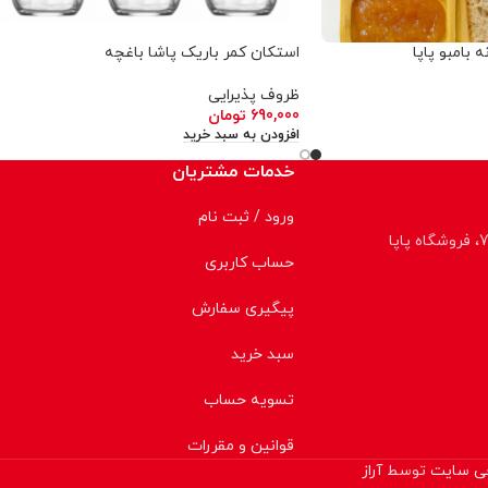
بامبو پاپا
استکان کمر باریک پاشا باغچه
ظروف پذیرایی
690,000
تومان
افزودن به سبد خرید
خدمات مشتریان
ورود / ثبت نام
حساب کاربری
پیگیری سفارش
سبد خرید
تسویه حساب
قوانین و مقررات
ی سایت
توسط
آراز