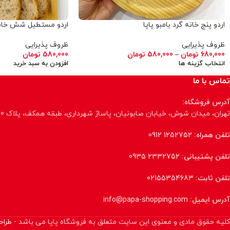
اردو پنج خانه گرد بامبو پاپا
اردو مستطیل شش خانه 
ظروف پذیرایی
ظروف پذیرایی
680,000
تومان
–
580,000
تومان
580,000
تومان
انتخاب گزینه ها
افزودن به سبد خرید
تماس با ما
آدرس فروشگاه:
تهران، میدان شوش، خیابان صابونیان، پاساژ شهرداری، طبقه همکف، پلاک 70، فروشگاه پاپا
تلفن همراه:
1252752 0912
تلفن پشتیبانی:
2332752 0935
تلفن ثابت:
02155354683
آدرس ایمیل:
info@papa-shopping.com
کلیه حقوق مادی و معنوی این سایت متعلق به فروشگاه پاپا می باشد -
طراح