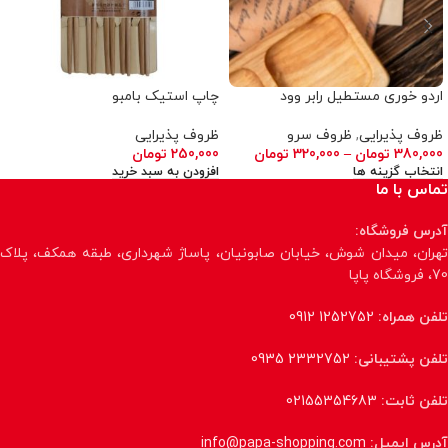
اردو خوری مستطیل رابر وود
چاپ استیک بامبو
ظروف پذیرایی
,
ظروف سرو
ظروف پذیرایی
380,000
تومان
–
320,000
تومان
250,000
تومان
انتخاب گزینه ها
افزودن به سبد خرید
تماس با ما
آدرس فروشگاه:
تهران، میدان شوش، خیابان صابونیان، پاساژ شهرداری، طبقه همکف، پلاک
70، فروشگاه پاپا
تلفن همراه:
1252752 0912
تلفن پشتیبانی:
2332752 0935
تلفن ثابت:
02155354683
آدرس ایمیل:
info@papa-shopping.com