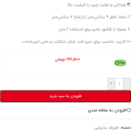
🌏 وارداتی و تولید چین با کیفیت بالا
📏 ابعاد: قطر 9 سانتی‌متر | ارتفاع 7 سانتی‌متر
🥄 همراه با قاشق بامبو برای استفاده آسان
🍬 کاربرد: مناسب برای سرو قند، شکر، شکلات و حتی ادویه‌جات
هر قسط با ترب‌پی:
197,500
تومان
۴ قسط ماهانه. بدون سود، چک و ضامن.
+
-
افزودن به سبد خرید
افزودن به علاقه مندی
دسته:
ظروف پذیرایی