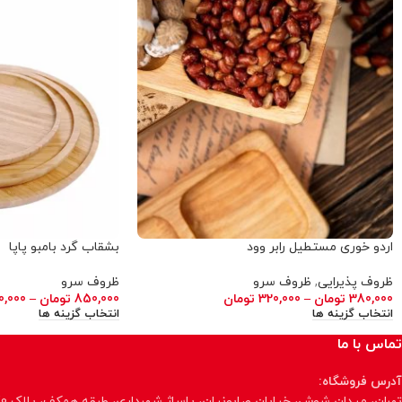
اردو خوری مستطیل رابر وود
بشقاب گرد بامبو پاپا
ظروف پذیرایی
,
ظروف سرو
ظروف سرو
380,000
تومان
–
320,000
تومان
850,000
تومان
–
0,000
انتخاب گزینه ها
انتخاب گزینه ها
تماس با ما
آدرس فروشگاه:
تهران، میدان شوش، خیابان صابونیان، پاساژ شهرداری، طبقه همکف، پلاک 70، فروشگاه پاپا