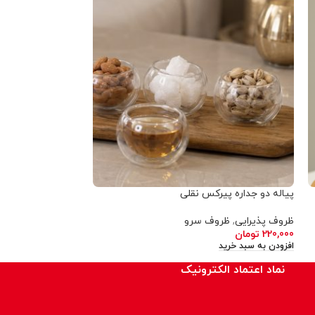
پیاله دو جداره پیرکس نقلی
تخته راکتی مستطیل
ظروف پذیرایی
,
ظروف سرو
ظروف سرو
220,000
تومان
790,000
تومان
–
00
افزودن به سبد خرید
انتخاب گزینه ها
نماد اعتماد الکترونیک