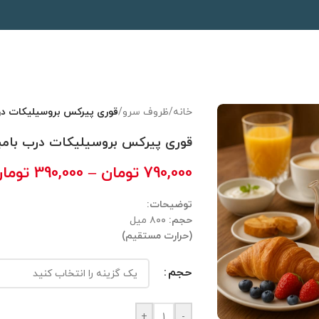
خانه
/
ظروف سرو
/
قوری پیرکس بروسیلیکات در
قوری پیرکس بروسیلیکات درب بامب
790,000
تومان
–
390,000
توما
توضیحات:
حجم:
۸۰۰ میل
(حرارت مستقیم)
حجم
+
-